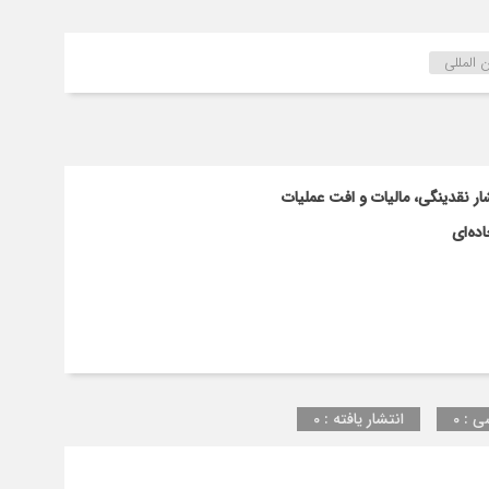
و
نقل
بین
 المللی
المللی
ایران
بطور
رسمی
به
ار نقدینگی، مالیات و افت عملیات
سازمان
جهانی
ده‌ای
حمل
و
نقل
جاده
ایرو
(
IRU
)
ی : 0
انتشار یافته : 0
پیوست