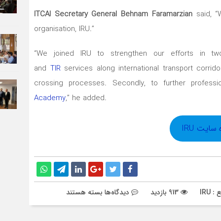
ITCAI Secretary General Behnam Faramarzian
said, “
organisation, IRU.”
“We joined IRU to strengthen our efforts in two 
and
TIR
services along international transport corrid
crossing processes. Secondly, to further profess
Academy
,” he added.
ایت IRU
برای
: IRU
913 بازدید
دیدگاه‌ها
بسته هستند
انجمن
حمل