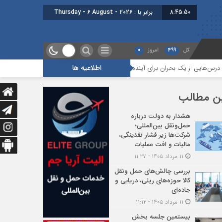
8:45:51
برابر با : Thursday - 6 August - 2026
کل
499
امروز
0
اطلاعیه ها
ک بحران برای آینده حمل‌ونقل بین‌المللی ایران
گزارشی کوتاه از جلسه بخش ما
ن مطالب
هشدار به دولت درباره
حمل‌ونقل بین‌المللی؛
شرکت‌ها زیر فشار نقدینگی،
مالیات و افت عملیات
۱۱ مرداد ۱۴۰۵ - ۱۱:۲۷
بررسی چالش‌های حمل ونقل
کالا حوزه‌های ریلی، دریایی و
جاده‌ای
۱۱ مرداد ۱۴۰۵ - ۱۱:۱۲
بیستمین جلسه بخش