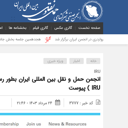
صفحه نخست
گالری عکس
گالری فیلم
بخشنامه ها
ام
واردری در انجمن ایران برگزار شد
هجدهمین جلسه بخش جاده ای برگزار شد
خانه
اخبار
ویژه خبری
IRU
انجمن حمل و نقل بین المللی ایران بطور ر
IRU ) پیوست
کد خبر : 3777
۲۴ مرداد ۱۴۰۳ - ۲۱:۴۶