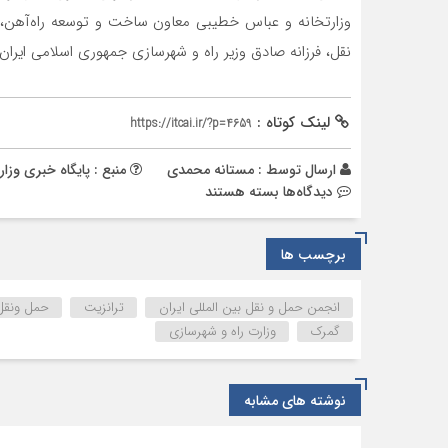
وزارتخانه و عباس خطیبی معاون ساخت و توسعه راه‌آهن، 
نقل، فرزانه صادق وزیر راه و شهرسازی جمهوری اسلامی ایران 
لینک کوتاه :
https://itcai.ir/?p=4659
ارسال توسط :
مستانه محمدی
منبع : پایگاه خبری وزا
برای
دیدگاه‌ها
بسته هستند
برگزاری
پنجمین
برچسب ها
نشست
مشترک
وزیر
انجمن حمل و نقل بین المللی ایران
ترانزیت
حمل ونقل 
راه
گمرک
وزارت راه و شهرسازی
و
شهرسازی
ایران
نوشته های مشابه
و
همتای