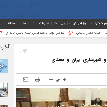
ور شرکتها
مرکز آموزش
پیوند ها
تبلیغات
درباره ما
سامانه
خش مالیاتی
گزارشی کوتاه از هفدهمین جلسه بخش جاده ای
دعوت به
آخری
20
و شهرسازی ایران و همتای