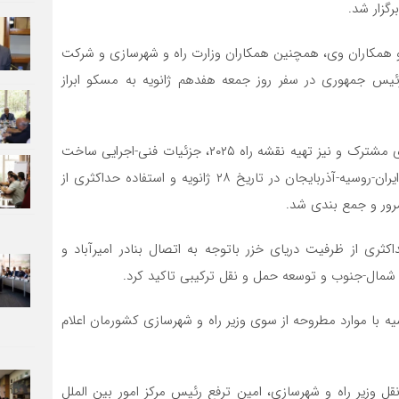
گزار شد.
و همکاران وی، همچنین همکاران وزارت راه و شهرسازی و شرکت
ئیس جمهوری در سفر روز جمعه هفدهم ژانویه به مسکو ابراز
در این نشست موضوعاتی از قبیل تنظیم تفاهم‌نامه همکاری مشترک و نیز تهیه نقشه راه ۲۰۲۵، جزئیات فنی-اجرایی ساخت
و توسعه راه آهن رشت-آستارا، برگزاری نشست سه جانبه ایران-روسیه-آذربایجان در تاریخ ۲۸ ژانویه و استفاده حداکثری از
رور و جمع بندی شد.
اکثری از ظرفیت دریای خزر باتوجه به اتصال بنادر امیرآباد و
شمال-جنوب و توسعه حمل و نقل ترکیبی تاکید کرد.
یه با موارد مطروحه از سوی وزیر راه و شهرسازی کشورمان اعلام
زیر راه و شهرسازی، امین ترفع رئیس مرکز امور بین الملل