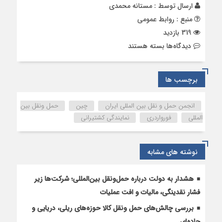
ارسال توسط :
مستانه محمدی
منبع : روابط عمومی
319 بازدید
برای
دیدگاه‌ها
بسته هستند
جلسه
سیزدهم
بخش
برچسب ها
فورواردری
در
انجمن حمل و نقل بین المللی ایران
چین
حمل ونقل بین
انجمن
المللی
فورواردری
نمایندگی کشتیرانی
ایران
برگزار
شد
نوشته های مشابه
هشدار به دولت درباره حمل‌ونقل بین‌المللی؛ شرکت‌ها زیر
فشار نقدینگی، مالیات و افت عملیات
بررسی چالش‌های حمل ونقل کالا حوزه‌های ریلی، دریایی و
جاده‌ای