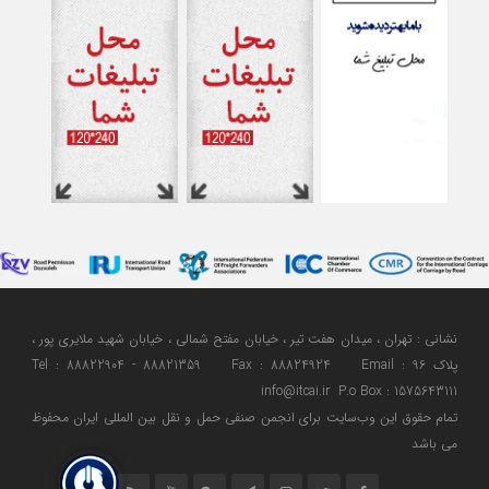
نشانی : تهران ، میدان هفت تیر ، خیابان مفتح شمالی ، خیابان شهید ملایری پور ،
پلاک 96 Tel : 88822904 - 88821359 Fax : 88824924 Email :
info@itcai.ir P.o Box : 1575643111
تمام حقوق اين وب‌سايت برای انجمن صنفی حمل و نقل بین المللی ایران محفوظ
می باشد