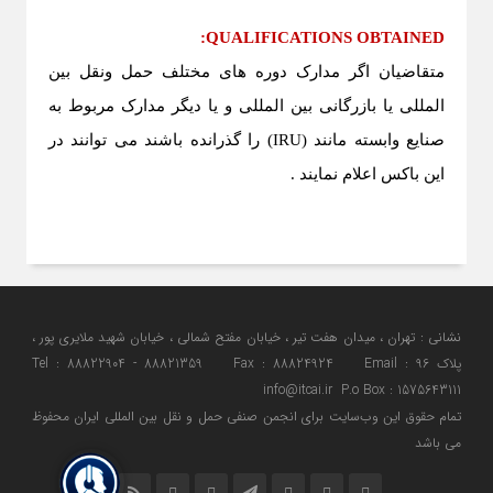
:
QUALIFICATIONS OBTAINED
متقاضیان اگر مدارک دوره های مختلف حمل ونقل بین
المللی یا بازرگانی بین المللی و یا دیگر مدارک مربوط به
صنایع وابسته مانند
(
IRU
) را گذرانده باشند می توانند در
این باکس اعلام نمایند .
نشانی : تهران ، میدان هفت تیر ، خیابان مفتح شمالی ، خیابان شهید ملایری پور ،
پلاک 96 Tel : 88822904 - 88821359 Fax : 88824924 Email :
info@itcai.ir P.o Box : 1575643111
تمام حقوق اين وب‌سايت برای انجمن صنفی حمل و نقل بین المللی ایران محفوظ
می باشد