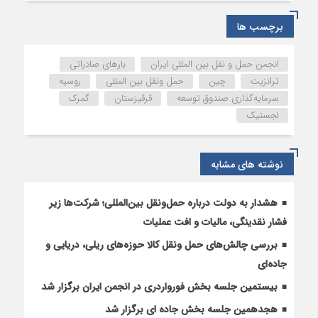
صندوق
توسعه
برچسب ها
روسی-
قرقیزی
انجمن حمل و نقل بین المللی ایران
بارهای صادراتی
در
ترانزیت
چین
حمل ونقل بین المللی
روسیه
مرکز
سرمایه‌گذاری صندوق توسعه
قرقیزستان
گمرک
لجستیک
لجستیک
ککچوگوز
نوشته های مشابه
هشدار به دولت درباره حمل‌ونقل بین‌المللی؛ شرکت‌ها زیر
فشار نقدینگی، مالیات و افت عملیات
بررسی چالش‌های حمل ونقل کالا حوزه‌های ریلی، دریایی و
جاده‌ای
بیستمین جلسه بخش فورواردری در انجمن ایران برگزار شد
هجدهمین جلسه بخش جاده ای برگزار شد