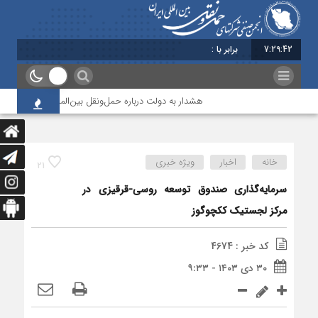
7:29:42
برابر با : Saturday - 8 August - 2026
هشدار به دولت درباره حمل‌ونقل بین‌المللی؛ شرکت‌ها زیر ف
خانه
اخبار
ویژه خبری
21
سرمایه‌گذاری صندوق توسعه روسی-قرقیزی در
مرکز لجستیک ککچوگوز
کد خبر : 4674
۳۰ دی ۱۴۰۳ - ۹:۳۳