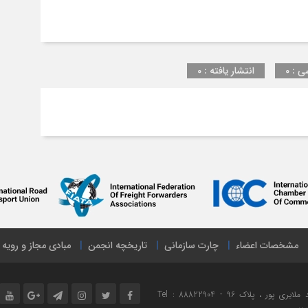
ی : 0
انتشار یافته : 0
مشخصات اعضاء
چارت سازمانی
تاریخچه انجمن
مبادی مجاز و رویه
نشانی : تهران ، میدان هفت تیر ، خیابان مفتح شمالی ، خیابان شهید ملایری پور ، پلاک 96 Tel : 88822904 -