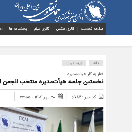
صفحه نخست
گالری عکس
گالری فیلم
بخشنامه ها
ام
هشدار به 
خانه
ویژه خبری
آغاز به کار هیأت‌مدیره
نخستین جلسه هیأت‌مدیره منتخب انجمن ایر
کد خبر : 6782
۳۰ مهر ۱۴۰۴ - ۲۲:۵۵