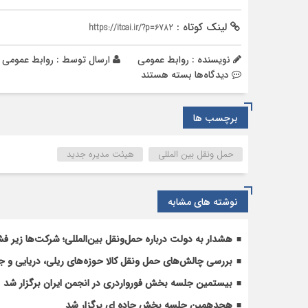
لینک کوتاه :
https://itcai.ir/?p=6782
نویسنده : روابط عمومی
ارسال توسط :
روابط عمومی
برای
دیدگاه‌ها
بسته هستند
نخستین
جلسه
برچسب ها
هیأت‌مدیره
منتخب
انجمن
حمل ونقل بین المللی
هیئت مدیره جدید
ایران
برگزار
شد
نوشته های مشابه
هشدار به دولت درباره حمل‌ونقل بین‌المللی؛ شرکت‌ها زیر فش
بررسی چالش‌های حمل ونقل کالا حوزه‌های ریلی، دریایی و جا
بیستمین جلسه بخش فورواردری در انجمن ایران برگزار شد
هجدهمین جلسه بخش جاده ای برگزار شد