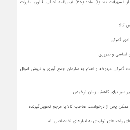
۷_ ترخیص لوازم یدکی ماشین‌آلات خط تولید با استفاده از تسهیلات بند (۱) ماده (۳۸) آیین‌نامه اجرایی قانون مقررات
فات گمرکی مربوطه و اعلام به سازمان جمع آوری و فروش اموال