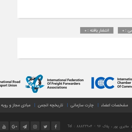
ی : 0
انتشار یافته : 0
مشخصات اعضاء
چارت سازمانی
تاریخچه انجمن
مبادی مجاز و رویه
نشانی : تهران ، میدان هفت تیر ، خیابان مفتح شمالی ، خیابان شهید ملایری پور ، پلاک 96 Tel : 88822904 -