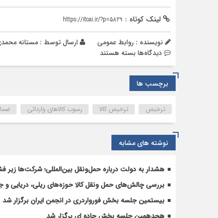
لینک کوتاه :
https://itcai.ir/?p=5829
نویسنده : روابط عمومی
ارسال توسط :
مستانه محمد
برای
دیدگاه‌ها
بسته هستند
گزارش
رسمی
برچسب ها
گمرک
از
۱۰
ترخیص
ترخیص کالا
رسوب کالاهای وارداتی
ضمانت
عامل
رسوب
کالاهای
نوشته های مشابه
وارداتی
در
هشدار به دولت درباره حمل‌ونقل بین‌المللی؛ شرکت‌ها زیر فش
مبادی
ورودی
بررسی چالش‌های حمل ونقل کالا حوزه‌های ریلی، دریایی و جا
کشور
بیستمین جلسه بخش فورواردری در انجمن ایران برگزار شد
هجدهمین جلسه بخش جاده ای برگزار شد