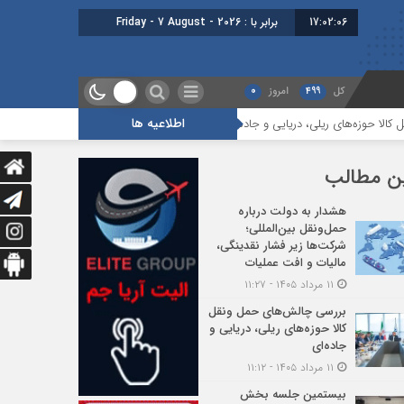
17:02:07
برابر با : Friday - 7 August - 2026
کل
499
امروز
0
اطلاعیه ها
دریایی و جاده‌ای
بیستمین جلسه بخش فورواردری در انجمن ایران برگزار شد
ن مطالب
هشدار به دولت درباره
حمل‌ونقل بین‌المللی؛
شرکت‌ها زیر فشار نقدینگی،
مالیات و افت عملیات
۱۱ مرداد ۱۴۰۵ - ۱۱:۲۷
بررسی چالش‌های حمل ونقل
کالا حوزه‌های ریلی، دریایی و
جاده‌ای
۱۱ مرداد ۱۴۰۵ - ۱۱:۱۲
بیستمین جلسه بخش