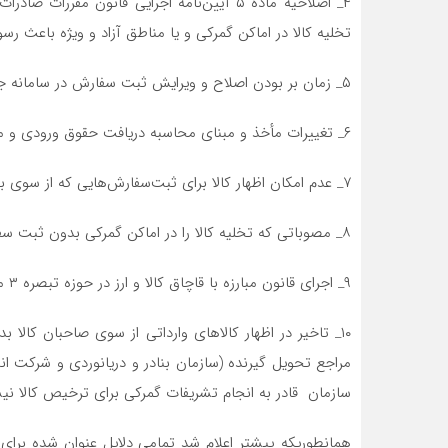
۴_ اصلاحیه ماده ۵ آیین‌نامه اجرایی قانون م
تخلیه کالا در اماکن گمرکی و یا مناطق آزاد و ویژه باعث رس
۵_ زمان بر بودن اصلاح و ویرایش ثبت سفارش در سامانه جامع تجارت
۶_ تغییرات مأخذ و مبنای محاسبه دریافت حقوق ورودی و مالیات و عوارض ارزش افزوده.
۷_ عدم امکان اظهار کالا برای ثبت‌سفارش‌هایی که از سوی بانک مرکزی تخصیص ارز ندارند.
۸_ مصوباتی که تخلیه کالا را در اماکن گمرکی بدون ثبت سفارش ممنوع می‌کند.
۹_ اجرای قانون مبارزه با قاچاق کالا و ارز در حوزه تبصره ۳ ماده ۷، بند ز ماده ۱ و بند پ ماده ۲ این قانون
۱۰_ تاخیر در اظهار کالاهای وارداتی از سوی صاحبان کالا ب
مراجع تحویل گیرنده (سازمان بنادر و دریانوردی و شرکت ان
سازمان قادر به انجام تشریفات گمرکی برای ترخیص کالا ن
همانطوریکه پیشتر اعلام شد تمامی دلایل عنوان شده برای