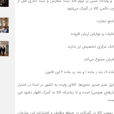
قررات صادرات و واردات مبنی بر لزوم اخذ ثبت سفارش و ثبت آماری قبل از
وب دائمی کالا در گمرک می‌شود
دلیل عدم صدور مجوزها. کالای وارده به کشور در ابتدا در اختیار
بارهای عمومی) است و تا زمانیکه کالا به گمرک اظهار نشود این
یست.
 رسوب کالا در گمرکات در حیطه وظایف و اختیارات این سازمان