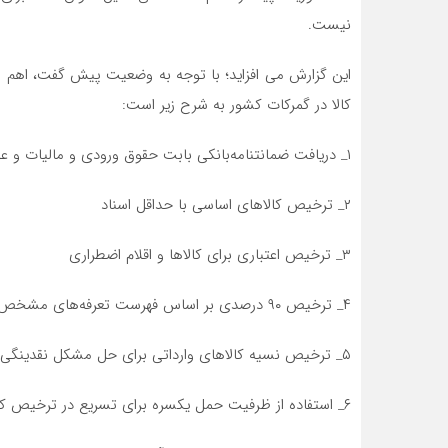
نیست.
این گزارش می افزاید؛ با توجه به وضعیت پیش گفت، اهم اق
کالا در گمرکات کشور به شرح زیر است:
۱_ دریافت ضمانتنامه‌بانکی بابت حقوق ورودی و مالیات و عوارض ارزش افزوده
۲_ ترخیص کالاهای اساسی با حداقل اسناد
۳_ ترخیص اعتباری برای کالاها و اقلام اضطراری
۴_ ترخیص ۹۰ درصدی بر اساس فهرست تعرفه‌های مشخص شده توسط مراجع ذیربط
۵_ ترخیص نسیه کالاهای وارداتی برای حل مشکل نقدینگی وارد‌کنندگان
۶_ استفاده از ظرفیت حمل یکسره برای تسریع در ترخیص کالا و جلوگیری از توقف کالا در گمرکات