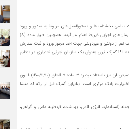
ت صادرات و واردات تمامی بخشنامه‌ها و دستورالعمل‌های مربوط به صدور و ورود
کالا منحصراً از طریق وزارت صنعت، معدن و تجارت به سازمان‌های اجرایی ذیربط اعلام می‌گردد. همچنین طبق ماده (۸)
تلف اعم از دولتی و غیردولتی جهت اخذ مجوز ورود و ثبت سفارش
». لذا گمرک ایران بعنوان یک سازمان اجرایی اختیاری در تنظیم
۲_ نحوه تخصیص ارز توسط بانک مرکزی. در رابطه با تخصیص ارز نیز باستناد تبصره ۳ ماده ۷ الحاق (۱۴۰۰/۱۱/۱۰) قانون
اختیارات بانک مرکزی است. بنابراین گمرک قبل از ارائه کد منشا
مله (استاندارد، انرژی اتمی، بهداشت، قرنطینه دامی و گیاهی،