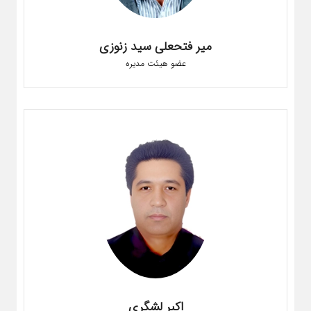
میر فتحعلی سید زنوزی
عضو هیئت مدیره
اکبر لشگری