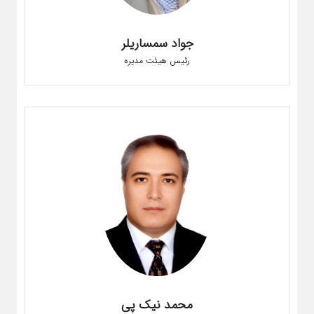
جواد سمساریلر
رئیس هیئت مدیره
محمد نیک پی