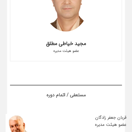
مجید خیاطی مطلق
عضو هیئت مدیره
مستعفی / اتمام دوره
قربان جعفر زادگان
عضو هیئت مدیره