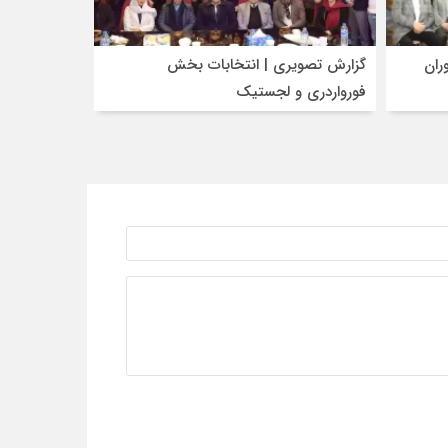
ران
گزارش تصویری | انتخابات بخش
فورواردری و لجستیک