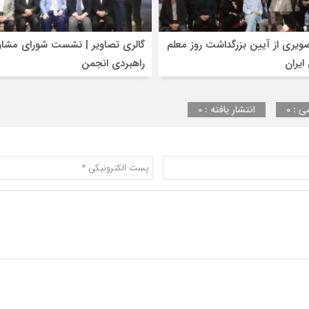
ویری از آیین بزرگداشت روز معلم
گالری تصاویر | نشست شورای مشاو
ایران
راهبردی انجمن
ی : 0
انتشار یافته : 0