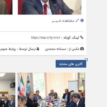
🔴 🔗 مشاهده خـبــر
لینک کوتاه :
https://itcai.ir/?p=6684
عکس از : مستانه محمدی
ارسال توسط :
روابط عموم
گالری های مشابه