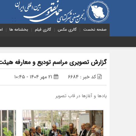
صفحه نخست
گالری عکس
گالری فیلم
بخشنامه ها
ام
هشدار به دولت درباره حم
گزارش تصویری مراسم تودیع و معارفه هیئت
کد خبر : 6684
۲۱ مهر ۱۴۰۴ - ۱۰:۴۵
یادها و آغازها در قاب تصویر