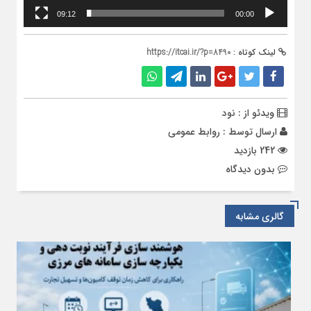
09:12
00:00
لینک کوتاه :
https://itcai.ir/?p=8490
ویدئو از : نود
ارسال توسط :
روابط عمومی
242 بازدید
بدون دیدگاه
گالری مشابه