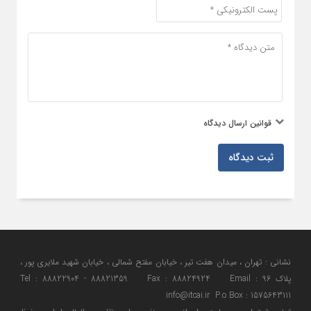
قوانین ارسال دیدگاه
ثبت دیدگاه
نشانی : تهران ، میدان هفت تیر ، خیابان مفتح شمالی ، خیابان شهید ملایری پور ،
پلاک 96 Tel : 88822904 - 88821359 Fax : 88824924 Email :
info@itcai.ir P.o Box : 1575643111