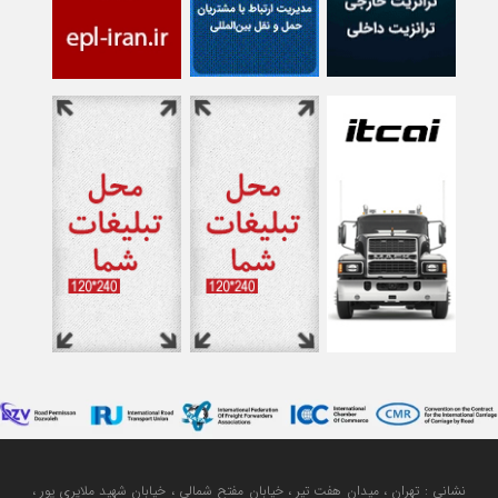
نشانی : تهران ، میدان هفت تیر ، خیابان مفتح شمالی ، خیابان شهید ملایری پور ،