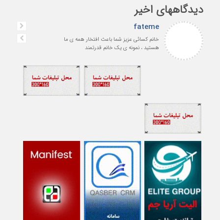
دیدگاههای اخیر
fateme
خانم کسائی عزیز شما باعث افتخار همه ی ما
هستید ، نمونه ی یک خانم قدرتمند