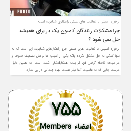
برخورد امنیتی با فعالیت های صنفی راهکاری شتابزده است
چرا مشکلات رانندگان کامیون یک بار برای همیشه
حل نمی شود ؟
برخورد امنیتی با فعالیت های صنفی جزو راهکارهای شتابزده ای است که نه
تنها کمکی به حل مشکل نکرده بلکه یکی از آسیب ها و علل تضعیف صنوف و
در نتیجه فاصله گرفتن آنها از بدنه همکارانشان شده است. به همین دلیل
درست جایی که به عاملیت آنها نیاز هست بهره چندانی در پی ندارد.
755
اعضاء Members