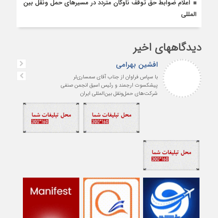
اعلام ضوابط حق توقف ناوگان متردد در مسيرهاى حمل ونقل بين
المللى
دیدگاههای اخیر
افشین بهرامی
با سپاس فراوان از جناب آقای سمساری‌لر
پیشکسوت ارجمند و رئیس اسبق انجمن صنفی
شرکت‌های حمل‌ونقل بین‌المللی ایران