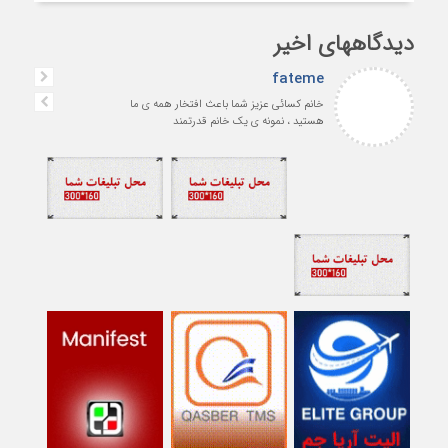
دیدگاههای اخیر
fateme
خانم کسائی عزیز شما باعث افتخار همه ی ما
هستید ، نمونه ی یک خانم قدرتمند