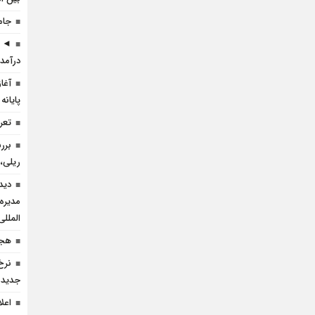
جام
◄ ر
درآمد 
آغا
پایانه
تعرف
برر
ریلی، 
دید
مدیره
المللی
هجد
نرخ
جدید 
اعل