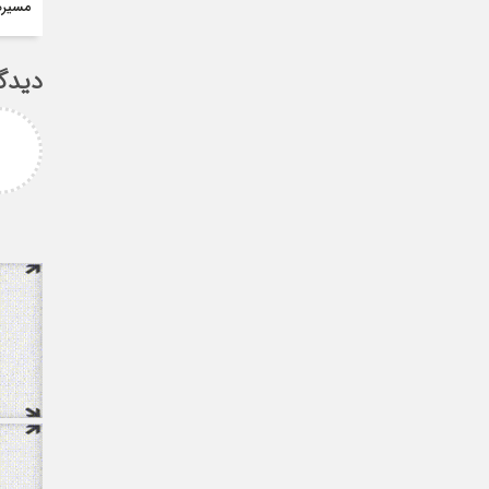
مسيره
دیدگ
امزاده
علی سلیمانی
رامی جناب میرحسینی
جناب دکتر مهدی میر حسینی عزیز
آرزوی موفقیت و سلامتی
دوست عزیز انتخاب بجا و شایسته
دارم ارادتمند شما پیام
جنابعالی که نشان از درایت، لیاقت
 از دانشجویان
و توانمندی شما دا