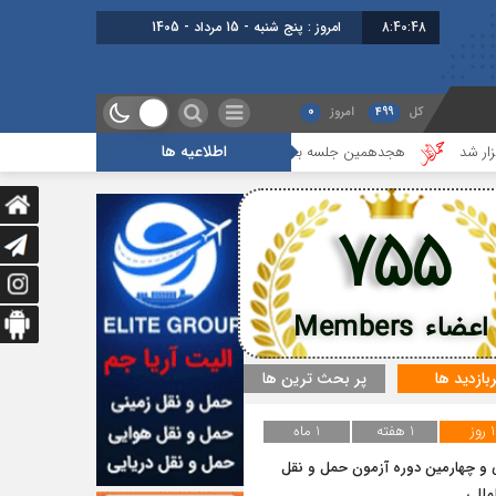
8:40:49
امروز : پنج شنبه - 15 مرداد - 1405
کل
499
امروز
0
اطلاعیه ها
هجدهمین جلسه بخش جاده ای برگزار شد
گزارشی از آخرین جلسه بخش 
755
اعضاء Members
ربازدید ها
پر بحث ترین ها
1 روز
1 هفته
1 ماه
و چهارمین دوره آزمون حمل و نقل
مللی