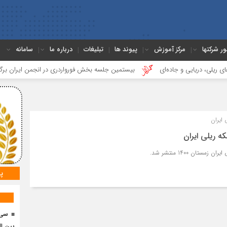
ور شرکتها
مرکز آموزش
پیوند ها
تبلیغات
درباره ما
سامانه
یایی و جاده‌ای
بیستمین جلسه بخش فورواردری در انجمن ایران برگزار شد
 ایران
ه ریلی ایران
ستان 1400 منتشر شد.
پ
سی 
بین ال