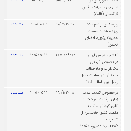
خاتمه مجوزهای تردد
180/10/26312
1405/05/14
مشاهده
سال جاری میلادی قلمرو
قزاقستان (ثالث)
بهره‌مندی از تسهیلات
160/17/26300
1405/05/12
مشاهده
ویژه ماهنامه صنعت
حمل‌ونقل(ویژه اعضای
انجمن)
اطلاعیه انجمن ایران
180/1/26282
1405/05/11
مشاهده
درخصوص ” برخی
مخاطرات و ملاحظات
حرفه ای در عملیات حمل
و نقل بین المللی کالا”
درخصوص تمدید مدت
180/1/26280
1405/05/11
مشاهده
زمان ترانزیت سوخت از
اقلیم کردتان عراق به
مقصد کشور افغانستان از
22تیرماه
1405لغایت22مهرماه1405