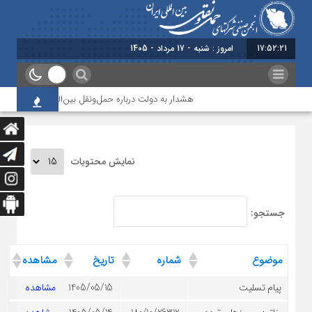
17:52:21
امروز : شنبه - 17 مرداد - 1405
هشدار به دولت درباره حمل‌ونقل بین‌المللی؛ شرکت‌ها زی
نمایش محتویات
جستجو:
موضوع
شماره
تاریخ
مشاهده
پیام تسلیت
1405/05/15
مشاهده