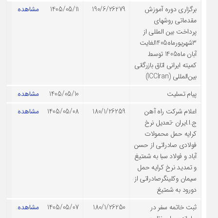
برگزاری دوره آموزش
190/6/26279
1405/05/11
مشاهده
مقدماتی روشهای
پرداخت بین المللی از
3شهریورماه1405لغایت
آبان ماه1405 توسط
کمیته ایرانی اتاق بازرگانی
بین‌المللی (ICCIran)
پیام تسلیت
1405/05/10
مشاهده
اعلام شرکت راه آهن
180/1/26259
1405/05/08
مشاهده
ج.ا.ایران -تعدیل نرخ
کرایه حمل محمولات
فولادی صادراتی از حسن
آباد و فولاد سبا به شمتیغ
و تمدید نرخ کرایه حمل
سیمان وکلینگرصادراتی از
دورود به شمتیغ
ثبت خاتمه سفر در
180/1/26250
1405/05/07
مشاهده