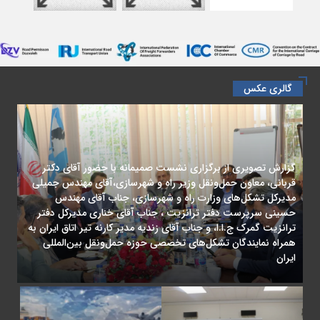
گالری عکس
گزارش تصویری از برگزاری نشست صمیمانه با حضور آقای دکتر
قربانی، معاون حمل‌ونقل وزیر راه و شهرسازی،آقای مهندس جمیلی
مدیرکل تشکل‌های وزارت راه و شهرسازی، جناب آقای مهندس
حسینی سرپرست دفتر ترانزیت ، جناب آقای خناری مدیرکل دفتر
ترانزیت گمرک ج.ا.ا، و جناب آقای زندیه مدیر کارنه تیر اتاق ایران به
همراه نمایندگان تشکل‌های تخصصی حوزه حمل‌ونقل بین‌المللی
ایران