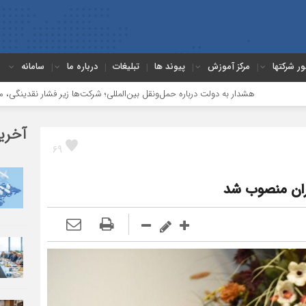
ور شرکتها
مرکز آموزش
پیوند ها
تبلیغات
درباره ما
سامانه
هشدار به دولت درباره حمل‌ونقل بین‌المللی؛ شرکت‌ها زیر فشار نقدینگی، مالیات و افت 
آخری
69
ران منصوب شد