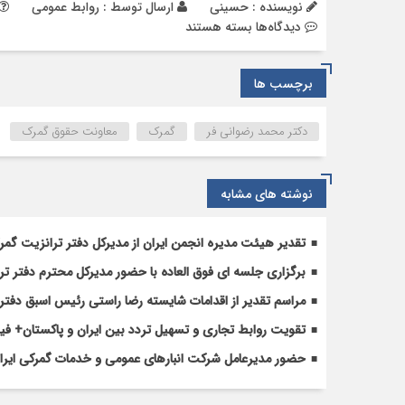
نویسنده : حسینی
ارسال توسط :
روابط عمومی
برای
دیدگاه‌ها
بسته هستند
سرپرست
معاونت
برچسب ها
حقوقی
و
نظارت
دکتر محمد رضوانی فر
گمرک
معاونت حقوق گمرک
گمرک
ایران
منصوب
نوشته های مشابه
شد
تقدیر هیئت مدیره انجمن ایران از مدیرکل دفتر ترانزیت گم
برگزاری جلسه ای فوق العاده با حضور مدیرکل محترم دفتر تر
مراسم تقدیر از اقدامات شایسته رضا راستی رئیس اسبق دفتر 
تقویت روابط تجاری و تسهیل تردد بین ایران و پاکستان+ فیل
حضور مدیرعامل شرکت انبارهای عمومی و خدمات گمرکی ایران د