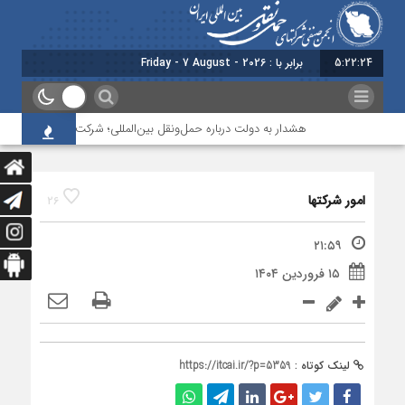
5:22:24
برابر با : Friday - 7 August - 2026
هشدار به دولت درباره حمل‌ونقل بین‌المللی؛ شرکت‌ها زیر فشار نقدین
امور شرکتها
26
۲۱:۵۹
۱۵ فروردین ۱۴۰۴
لینک کوتاه :
https://itcai.ir/?p=5359