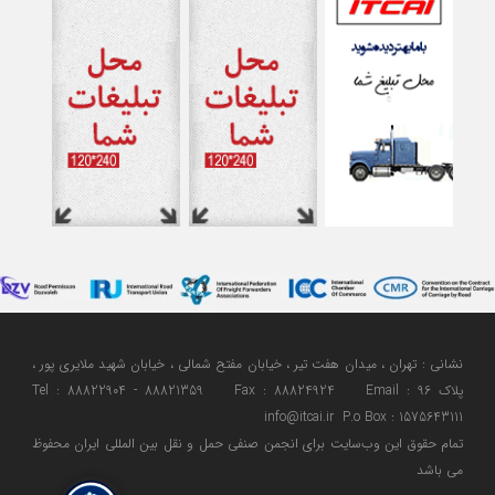
نشانی : تهران ، میدان هفت تیر ، خیابان مفتح شمالی ، خیابان شهید ملایری پور ،
پلاک 96 Tel : 88822904 - 88821359 Fax : 88824924 Email :
info@itcai.ir P.o Box : 1575643111
تمام حقوق اين وب‌سايت برای انجمن صنفی حمل و نقل بین المللی ایران محفوظ
می باشد