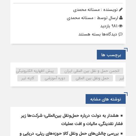
نویسنده : مستانه محمدی
ارسال توسط :
مستانه محمدی
981 بازدید
برای
دیدگاه‌ها
بسته هستند
اولین
دوره
آموزشی
برچسب ها
کوتاه
مدت
انجمن حمل و نقل بین المللی ایران
پیش اظهاریه الکترونیکی
کارنه
تیر
حمل ونقل بین المللی
دوره آموزشی
کارنه تیر
تیر
و
پیش
نوشته های مشابه
اظهاریه
الکترونیکی
تیر
هشدار به دولت درباره حمل‌ونقل بین‌المللی؛ شرکت‌ها زیر
“TIREPD”
فشار نقدینگی، مالیات و افت عملیات
برگزار
بررسی چالش‌های حمل ونقل کالا حوزه‌های ریلی، دریایی و
شد