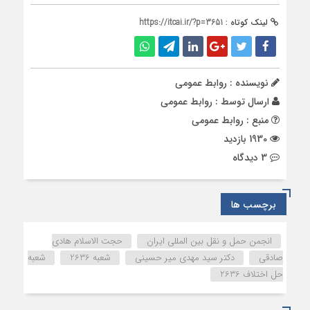
لینک کوتاه :
https://itcai.ir/?p=3651
نویسنده : روابط عمومی
ارسال توسط :
روابط عمومی
منبع : روابط عمومی
1930 بازدید
3 دیدگاه
برچسب ها
انجمن حمل و نقل بین المللی ایران
حجت الاسلام هادی
صادقی
دکتر سید مهدی میر حسینی
شعبه 2636
شعبه
حل اختلاف 2636