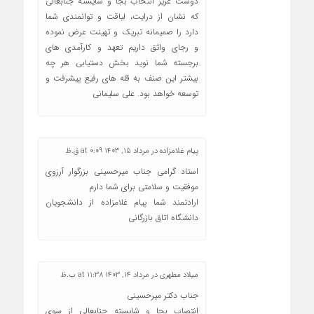
دوست عزیز انتخاب بجا و شایسته جنابعالی
که نشان از درایت، لیاقت و توانمندی شما
دارد را صمیمانه تبریک و تهینت عرض نموده
و رجای واثق داریم تعهد و کارآمدی های
برجسته شما نوید بخش دستیابی هر چه
بیشتر این صنف به قله های رفیع پیشرفت و
توسعه خواهد بود. علی سلیمانی
پیام غلامزاده
در
مرداد 15, 1403 at 0:09 ق.ظ
استاد گرامی جناب میرحسینی بزرگوار آرزوی
موفقیت و سلامتی برای شما دارم
ارادتمند شما پیام غلامزاده از دانشجویان
دانشگاه اتاق بازرگانی
میلاد مطهری
در
مرداد 14, 1403 at 11:38 ب.ظ
جناب دکتر میرحسینی
انتصاب بجا و شایسته جنابعالی از سوی