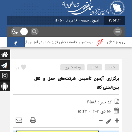
19:53:13
برابر
یی و جاده‌ای
بیستمین جلسه بخش فورواردری در انجمن ایران برگزار شد
خانه
اخبار
ویژه خبری
29
برگزاری آزمون تأسیس شرکت‌های حمل و نقل
بین‌المللی کالا
کد خبر : 4588
۱۵ دی ۱۴۰۳ - ۱۵:۴۲