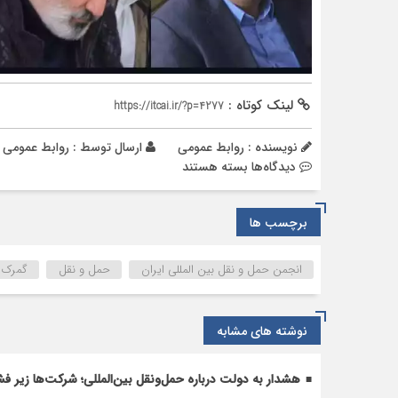
لینک کوتاه :
https://itcai.ir/?p=4277
نویسنده : روابط عمومی
ارسال توسط :
روابط عمومی
برای
دیدگاه‌ها
بسته هستند
برگزاری
میز
برچسب ها
خدمت
به
جهت
انجمن حمل و نقل بین المللی ایران
حمل و نقل
گمرک
بررسی
مسائل
و
نوشته های مشابه
مشکلات
فعالین
هشدار به دولت درباره حمل‌ونقل بین‌المللی؛ شرکت‌ها زیر فش
اقتصادی