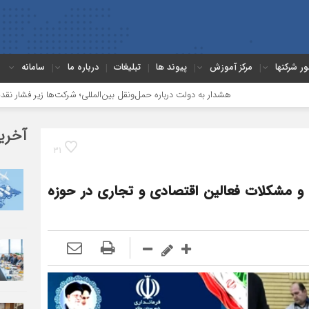
ور شرکتها
مرکز آموزش
پیوند ها
تبلیغات
درباره ما
سامانه
هشدار به دولت درباره حمل‌ونقل بین‌المللی؛ شرکت‌ها زیر فشار نقدینگی، مالیات و افت ع
آخری
31
 مشکلات فعالین اقتصادی و تجاری در حوزه