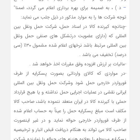
–
د ) ، به ضميمه برای بهره برداری اعلام می گردد، ضمنا”
توجه شرکت ها را به موارد مذکور در ذیل جلب می نماید:
-چنانچه كيرنده كالا در اسناد حمل، شركت حمل ونقل بين
المللى كه (داراى عضويت درتشكل هاى صنفى حمل ونقل
بين المللى مرتبط باشد نرخهاى اعلام شده مشمول ٣٠٪ (سى
درصد) تخفيف مى باشد .
-ماليات بر ارزش افزوده وفق مقررات اخذ خواهد شد .
-در مواردى كه كالاى وارداتى بصورت پسكرايه از طرف
فورواردر خارجى حمل شود وشركت حمل ونقل بين المللى
ايرانى نقشى در عمليات اجرايى حمل نداشته و يا هيج قرارداد
حملى با كيرنده كالا در ايران منعقد ننموده باشد، صاحب كالا
مكلف است مبلغ پسكرايه حمل را عيناً به حساب اعلام شده
از طرف فورواردر خارجى حواله نمايد و در غير اينصورت
صاحب كالا مى تواند به هنكام دريافت قبض انبار و ترخيصيه
پسكرايه مربوطه را بعلاوه هزينه های حواله با نماينده شركت