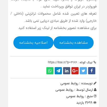
فورواردر در ايران توافق وپرداخت نمايد .
تعرفه های تعيين شده شامل محمولات ترانزیتی (داخلی /
خارجی) وارد شده از طريق مبادی دريایى نمى باشد.
برای مشاهده تصویر بخشنامه از لینک زیر استفاده کنید
مشاهده بخشنامه
اصلاحیه بخشنامه
لینک کوتاه :
https://itcai.ir/?p=4976
نویسنده : روابط عمومی
ارسال توسط :
روابط عمومی
منبع : روابط عمومی
3699 بازدید