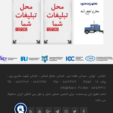
نشانی : تهران ، میدان هفت تیر ، خیابان مفتح شمالی ، خیابان شهید ملایری پور ،
پلاک 96 Tel : 88822904 - 88821359 Fax : 88824924 Email :
info@itcai.ir P.o Box : 1575643111
تمام حقوق اين وب‌سايت برای انجمن صنفی حمل و نقل بین المللی ایران محفوظ
می باشد