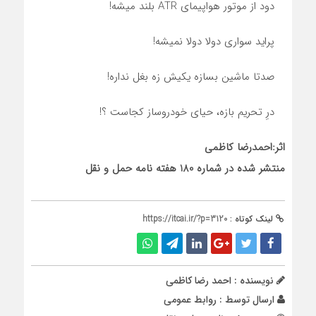
دود از موتور هواپیمای ATR بلند میشه!
پراید سواری دولا دولا نمیشه!
صدتا ماشین بسازه یکیش زه بغل نداره!
درِ تحریم بازه، حیای خودروساز کجاست ؟!
اثر:احمدرضا کاظمی
منتشر شده در شماره 180 هفته نامه حمل و نقل
لینک کوتاه :
https://itcai.ir/?p=3120
نویسنده : احمد رضا کاظمی
ارسال توسط :
روابط عمومی