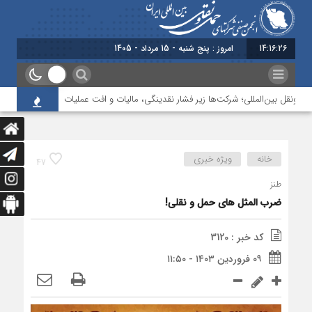
14:16:27
امروز : پنج شنبه - 15 مرداد - 1405
ونقل بین‌المللی؛ شرکت‌ها زیر فشار نقدینگی، مالیات و افت عملیات
بررسی چالش‌
خانه
ویژه خبری
47
طنز
ضرب المثل های حمل و نقلی!
کد خبر : 3120
۰۹ فروردین ۱۴۰۳ - ۱۱:۵۰