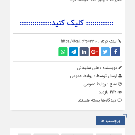
::::::::::::: کلیک کنید:::::::::::::::
لینک کوتاه :
https://itcai.ir/?p=2310
نویسنده : علی سلیمانی
ارسال توسط :
روابط عمومی
منبع : روابط عمومی
1912 بازدید
برای
دیدگاه‌ها
بسته هستند
فهرست
مبادي
مجاز
برچسب ها
گمركات
كشور