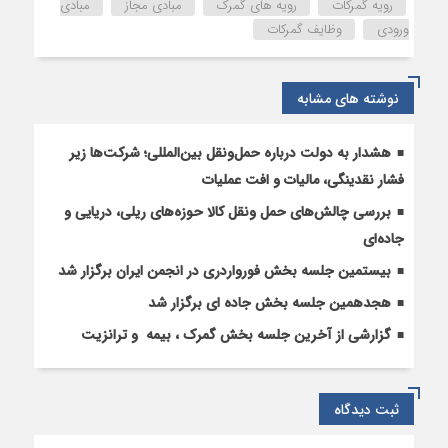
رویه گمرکات
رویه های گمرک
مبادی مجاز
مبادی
براساس
ورودی
وظایف گمرکات
نوع
وظايف
و
نوشته های مشابه
رويه
هاي
گمركي
هشدار به دولت درباره حمل‌ونقل بین‌المللی؛ شرکت‌ها زیر
1402
فشار نقدینگی، مالیات و افت عملیات
بررسی چالش‌های حمل ونقل کالا حوزه‌های ریلی، دریایی و
جاده‌ای
بیستمین جلسه بخش فورواردری در انجمن ایران برگزار شد
هجدهمین جلسه بخش جاده ای برگزار شد
گزارشی از آخرین جلسه بخش گمرک ، بیمه و ترانزیت
ثبت دیدگاه