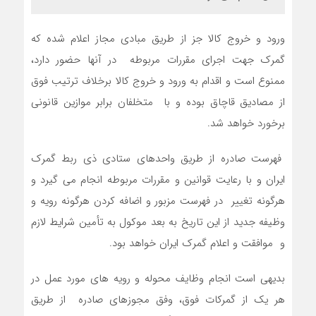
ورود و خروج كالا جز از طريق مبادي مجاز اعلام شده كه
گمرك جهت اجراي مقررات مربوطه در آنها حضور دارد،
ممنوع است و اقدام به ورود و خروج كالا برخلاف ترتيب فوق
از مصاديق قاچاق بوده و با متخلفان برابر موازين قانوني
برخورد خواهد شد.
فهرست صادره از طريق واحدهاي ستادي ذي ربط گمرك
ايران و با رعايت قوانين و مقررات مربوطه انجام مي گيرد و
هرگونه تغيير در فهرست مزبور و اضافه كردن هرگونه رويه و
وظيفه جديد از اين تاريخ به بعد موكول به تأمين شرايط لازم
و موافقت و اعلام گمرك ايران خواهد بود.
بديهي است انجام وظايف محوله و رويه هاي مورد عمل در
هر يك از گمركات فوق، وفق مجوزهاي صادره از طريق