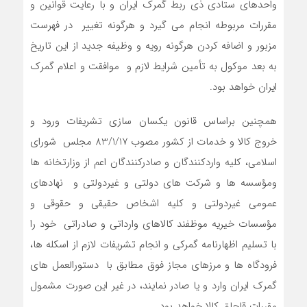
واحدهاي ستادي ذي ربط گمرك ايران و با رعايت قوانين و
مقررات مربوطه انجام مي گيرد و هرگونه تغيير در فهرست
مزبور و اضافه كردن هرگونه رويه و وظيفه جديد از اين تاريخ
به بعد موكول به تأمين شرايط لازم و موافقت و اعلام گمرك
ايران خواهد بود.
همچنين براساس قانون يكسان سازي تشريفات ورود و
خروج كالا و خدمات از كشور مصوب 83/1/17 مجلس شوراي
اسلامي، كليه واردكنندگان و صادركنندگان اعم از وزارتخانه ها
ومؤسسه ها و شركت هاي دولتي و غيردولتي و نهادهاي
عمومي غيردولتي و كليه اشخاص حقيقي و حقوقي و
مؤسسات خيريه موظفند كالاهاي وارداتي و صادراتي خود را
با تسليم اظهارنامه گمركي و انجام تشريفات لازم از اسكله ها،
فرودگاه ها و مرزهاي مجاز فوق مطابق با دستورالعمل هاي
گمرك ايران وارد و يا صادر نمايند، در غير اين صورت مشمول
مقررات قاچاق كالا خواهد بود