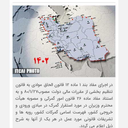
در اجراي مفاد بند 1 ماده 12 قانون الحاق موادي به قانون
تنظيم بخشي از مقررات مالي دولت مصوب80/1/27 و به
استناد مفاد ماده 26 قانون امور گمركي و مصوبه هيأت
محترم وزيران در مورد استقرار گمرك در مبادي ورودي و
خروجي كشور، فهرست اسامي گمركات كشور، رويه ها و
تشريفات قانوني مورد عمل در هر يك از آنها به شرح
ذيل اعلام مي گردد.