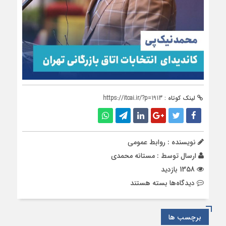
لینک کوتاه :
https://itcai.ir/?p=1913
نویسنده : روابط عمومی
ارسال توسط :
مستانه محمدی
1358 بازدید
برای
دیدگاه‌ها
بسته هستند
محمد
نیک‌پی
رئیس
برچسب ها