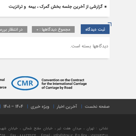
گزارشی از آخرین جلسه بخش گمرک ، بیمه و ترانزیت
ثبت دیدگاه
مجموع دیدگاهها : 0
در انتظار بررس
دیدگاهها بسته است.
صفحه نخست
آخرین اخبار
ویژه خبری
1404 – 1401
359 Fax : 88824924 Email : info@itcai.ir P.o Box : 1575643111