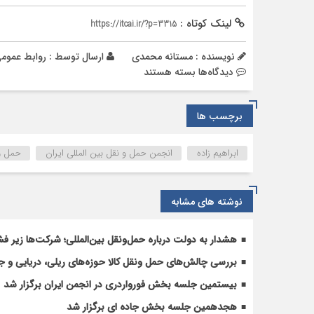
لینک کوتاه :
https://itcai.ir/?p=3315
نویسنده : مستانه محمدی
ارسال توسط :
روابط عموم
برای
دیدگاه‌ها
بسته هستند
مراسم
تودیع
برچسب ها
و
معارفه
دبیر
ابراهیم زاده
انجمن حمل و نقل بین المللی ایران
حمل ون
انجمن
صنفی
حمل
نوشته های مشابه
و
نقل
هشدار به دولت درباره حمل‌ونقل بین‌المللی؛ شرکت‌ها زیر فش
بین
المللی
بررسی چالش‌های حمل ونقل کالا حوزه‌های ریلی، دریایی و جا
ایران
بیستمین جلسه بخش فورواردری در انجمن ایران برگزار شد
هجدهمین جلسه بخش جاده ای برگزار شد