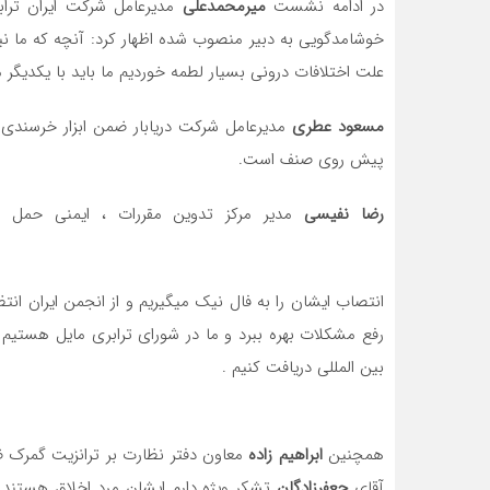
در ادامه نشست
میرمحمدعلی
مدیرعامل شرکت ایران ترا
خوشامدگویی به دبیر منصوب شده اظهار کرد: آنچه که ما نی
علت اختلافات درونی بسیار لطمه خوردیم ما باید با یکدیگر م
مسعود عطری
مدیرعامل شرکت دریابار ضمن ابزار خرسندی 
پیش روی صنف است.
رضا نفیسی
مدیر مرکز تدوین مقررات ، ایمنی حمل ون
انتصاب ایشان را به فال نیک میگیریم و از انجمن ایران ا
رفع مشکلات بهره ببرد و ما در شورای ترابری مایل هست
بین المللی دریافت کنیم .
همچنین
ابراهیم زاده
معاون دفتر نظارت بر ترانزیت گمرک ضم
آقای
جعفرزادگان
تشکر ویژه دارم ایشان مرد اخلاق هستند 