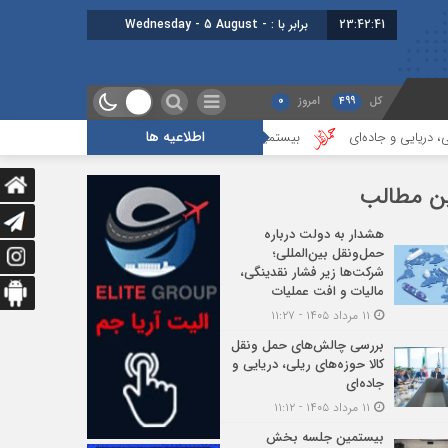
23:42:42
برابر با : Wednesday - 5 August -
2026
کل
499
امروز
0
اطلاعیه ها
ی
بیستمین جلسه بخش فورواردری در انجمن ایران برگزار شد
هجدهمین
ن مطالب
هشدار به دولت درباره
حمل‌ونقل بین‌المللی؛
شرکت‌ها زیر فشار نقدینگی،
مالیات و افت عملیات
۱۱ مرداد ۱۴۰۵ - ۱۱:۲۷
بررسی چالش‌های حمل ونقل
کالا حوزه‌های ریلی، دریایی و
جاده‌ای
۱۱ مرداد ۱۴۰۵ - ۱۱:۱۲
بیستمین جلسه بخش