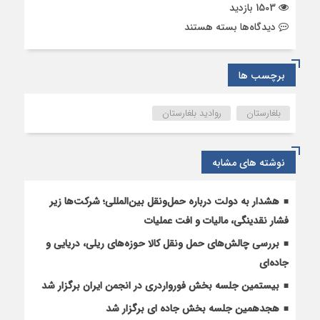
1503 بازدید
برای
دیدگاه‌ها
بسته هستند
مصوبه
شورای
وزرای
برچسب ها
جمهوری
بلغارستان
بلغارستان
روادید بلغارستان
در
خصوص
نحوه
نوشته های مشابه
ورود
به
قلمرو
هشدار به دولت درباره حمل‌ونقل بین‌المللی؛ شرکت‌ها زیر
بلغارستان
فشار نقدینگی، مالیات و افت عملیات
بدون
بررسی چالش‌های حمل ونقل کالا حوزه‌های ریلی، دریایی و
اخذ
روادید
جاده‌ای
ملی
بیستمین جلسه بخش فورواردری در انجمن ایران برگزار شد
این
هجدهمین جلسه بخش جاده ای برگزار شد
کشور