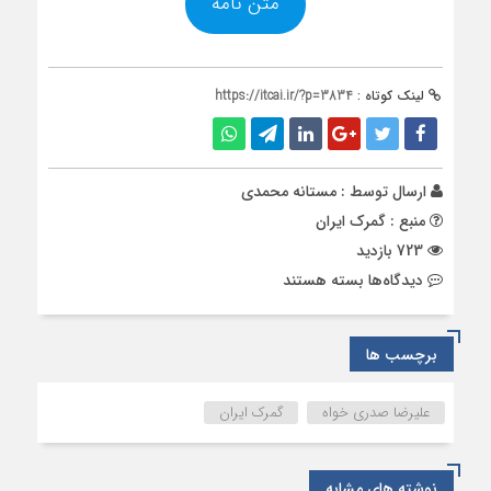
متن نامه
لینک کوتاه :
https://itcai.ir/?p=3834
ارسال توسط :
مستانه محمدی
منبع : گمرک ایران
723 بازدید
برای
دیدگاه‌ها
بسته هستند
نحوه
چگونگی
استفاده
برچسب ها
از
تسهیلات
علیرضا صدری خواه
گمرک ایران
ترخیص
درصدی
از
نوشته های مشابه