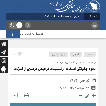
6:11:04
هشدار به دولت درباره حمل‌ونقل بین‌ال
خانه
اخبار
ویژه خبری
33
توضیحات تکمیلی گمرک ج.ا. ایران؛
نحوه چگونگی استفاده از تسهیلات ترخیص درصدی از گمرکات
کد خبر : 3834
۲۷ مرداد ۱۴۰۳ - ۹:۴۳