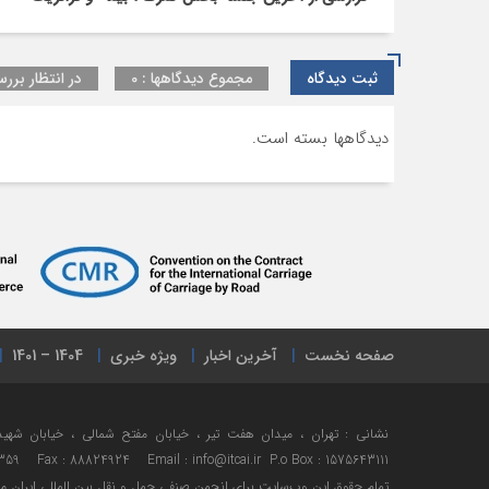
ثبت دیدگاه
مجموع دیدگاهها : 0
در انتظار بررس
دیدگاهها بسته است.
صفحه نخست
آخرین اخبار
ویژه خبری
1404 – 1401
359 Fax : 88824924 Email : info@itcai.ir P.o Box : 1575643111
تمام حقوق اين وب‌سايت برای انجمن صنفی حمل و نقل بین المللی ایران 