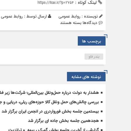
لینک کوتاه :
https://itcai.ir/?p=2754
نویسنده : روابط عمومی
ارسال توسط :
روابط عمومی
برای
دیدگاه‌ها
بسته هستند
پیشرفت
۸۰
برچسب ها
درصدی
ساخت
بندر
بندر فاو
فاو
عراق
در
نوشته های مشابه
ساحل
خلیج
هشدار به دولت درباره حمل‌ونقل بین‌المللی؛ شرکت‌ها زیر فش
فارس
بررسی چالش‌های حمل ونقل کالا حوزه‌های ریلی، دریایی و جا
بیستمین جلسه بخش فورواردری در انجمن ایران برگزار شد
هجدهمین جلسه بخش جاده ای برگزار شد
گزارشی از آخرین جلسه بخش گمرک ، بیمه و ترانزیت