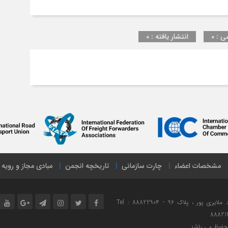
ی : 0
انتشار یافته : 0
مشخصات اعضاء
چارت سازمانی
تاریخچه انجمن
مبادی مجاز و رویه
نشانی : تهران ، میدان هفت تیر ، خیابان مفتح شمالی ، خیابان شهید ملایری پور ، پلاک 96 Tel : 88822904 -
88821
محفوظ می باشد