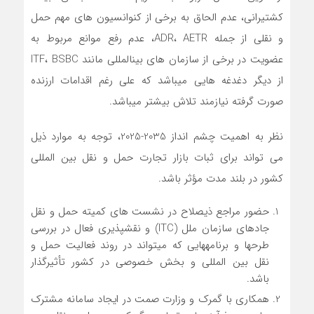
کشتی­رانی، عدم الحاق به برخی از کنوانسیون های مهم حمل
و نقلی از جمله ADR، AETR، عدم رفع موانع مربوط به
عضویت در برخی از سازمان های بین­المللی مانند ITF، BSBC
از دیگر دغدغه هایی می­باشد که علی رغم اقدامات ارزنده
صورت گرفته نیازمند تلاش بیشتر می­باشد.
نظر به اهمیت چشم انداز 2035-2025، توجه به موارد ذیل
می تواند برای ثبات بازار تجارت حمل و نقل بین المللی
کشور در بلند مدت مؤثر باشد.
حضور مراجع ذیصلاح در نشست های کمیته حمل و نقل
جاده­ای سازمان ملل (ITC) و نقش­پذیری فعال در بررسی
طرح­ها و برنامه­هایی که می­تواند در روند فعالیت حمل و
نقل بین المللی و بخش خصوصی در کشور تأثیرگذار
باشد.
همکاری با گمرک و وزارت صمت در ایجاد سامانه مشترک