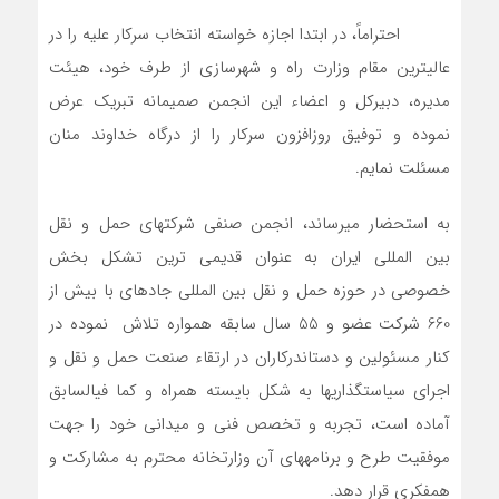
احتراماً، در ابتدا اجازه خواسته انتخاب سرکار علیه را در
عالیترین مقام وزارت راه و شهرسازی از طرف خود، هیئت
مدیره، دبیرکل و اعضاء این انجمن صمیمانه تبریک عرض
نموده و توفیق روزافزون سرکار را از درگاه خداوند منان
مسئلت نمایم.
به استحضار می­رساند، انجمن صنفی شرکت­های حمل و نقل
بین المللی ایران به عنوان قدیمی ترین تشکل بخش
خصوصی در حوزه حمل و نقل بین المللی جاده­ای با بیش از
660 شرکت عضو و 55 سال سابقه همواره تلاش نموده در
کنار مسئولین و دست­اندرکاران در ارتقاء صنعت حمل و نقل و
اجرای سیاست­گذاریها به شکل بایسته همراه و کما فی­السابق
آماده است، تجربه و تخصص فنی و میدانی خود را جهت
موفقیت طرح و برنامه­های آن وزارت­خانه محترم به مشارکت و
همفکری قرار دهد.