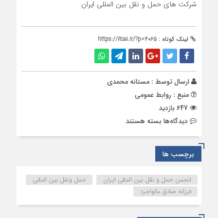
شرکت های حمل و نقل بین المللی ایران
لینک کوتاه :
https://itcai.ir/?p=4065
ارسال توسط :
مستانه محمدی
منبع : روابط عمومی
647 بازدید
برای
دیدگاه‌ها
بسته هستند
پیشنهادات
انجمن
ایران
برچسب ها
برای
رفع
انجمن حمل و نقل بین المللی ایران
حمل ونقل بین المللی
برخی
فرزانه صادق مالواجرد
از
مشکلات
به