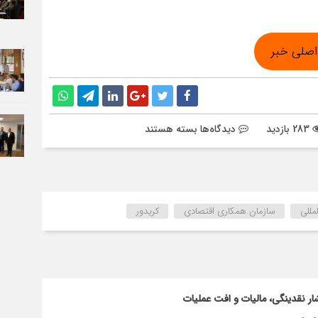
اصلی خبر
برای
283 بازدید
دیدگاه‌ها
بسته هستند
پیش
نویس
مطالعاتی
کریدور
و
مللی
سازمان همکاری اقتصادی
کریدور
دروازه
های
حمل
و
نقلی
ار نقدینگی، مالیات و افت عملیات
در
منطقه