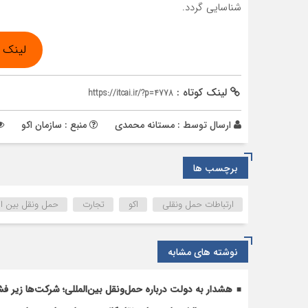
شناسایی گردد.
لینک 
لینک کوتاه :
https://itcai.ir/?p=4778
ارسال توسط :
مستانه محمدی
منبع : سازمان اکو
برچسب ها
ارتباطات حمل ونقلی
اکو
تجارت
حمل ونقل بین ال
نوشته های مشابه
هشدار به دولت درباره حمل‌ونقل بین‌المللی؛ شرکت‌ها زیر فش