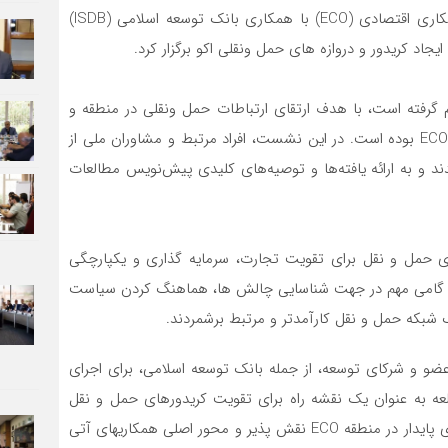
به گزارش روابط عمومی به نقل از سازمان اکو، سازمان همکاری اقتصادی (ECO) با همکاری بانک توسعه اسلامی (ISDB)
 کریدور و دروازه های حمل ونقلی اکو برگزار کرد.
گرفته است، با هدف ارتقای ارتباطات حمل ونقلی در منطقه و
تسهیل سازی حمل‌ونقل و ترانزیت در بین کشورهای عضو ECO بوده است. در این نشست، افراد مرتبط و مشاوران ملی از
د و به ارائه یافته‌ها و توصیه‌های کلیدی پیش‌نویس مطالعات
های حمل و نقل برای تقویت تجارت، سرمایه گذاری و یکپارچگی
را گامی مهم در جهت شناسایی چالش ها، هماهنگ کردن سیاست
شبکه حمل و نقل کارآمدتر و مرتبط برشمردند.
عضو و شرکای توسعه، از جمله بانک توسعه اسلامی، برای اجرای
العه به عنوان یک نقشه راه برای تقویت کریدورهای حمل و نقل
منطقه ای، تسهیل تجارت فرامرزی و حمایت از رشد اقتصادی پایدار در منطقه ECO نقش پذیر و محور اصلی همکاریهای آتی