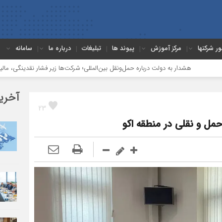
ور شرکتها
مرکز آموزش
پیوند ها
تبلیغات
درباره ما
سامانه
ر به دولت درباره حمل‌ونقل بین‌المللی؛ شرکت‌ها زیر فشار نقدینگی، مالیات و افت عملیا
آخری
23
مل و نقلی در منطقه اکو