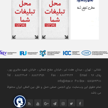
نشانی : تهران ، میدان هفت تیر ، خیابان مفتح شمالی ، خیابان شهید ملایری پور ،
پلاک 96 Tel : 88822904 - 88821359 Fax : 88824924 Email :
info@itcai.ir P.o Box : 1575643111
تمام حقوق اين وب‌سايت برای انجمن صنفی حمل و نقل بین المللی ایران محفوظ
می باشد