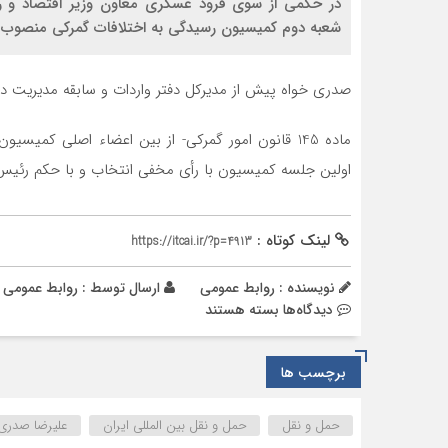
در حکمی از سوی فرود عسگری معاون وزیر اقتصاد و 
شعبه دوم کمیسیون رسیدگی به اختلافات گمرکی منصوب 
صدری خواه پیش از مدیرکل دفتر واردات و سابقه مدیریت دفتر 
ماده 145 قانون امور گمرکی- از بین اعضاء اصلی کم
اولین جلسه کمیسیون با رأی مخفی انتخاب و با حکم رئ
لینک کوتاه :
https://itcai.ir/?p=4913
نویسنده : روابط عمومی
ارسال توسط :
روابط عمومی
برای
دیدگاه‌ها
بسته هستند
♨️
علیرضا
برچسب ها
صدری
خواه
رئیس
حمل و نقل
حمل و نقل بین المللی ایران
علیرضا صدری
شعبه