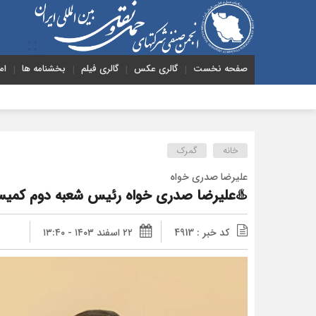
صفحه نخست
گالری عکس
گالری فیلم
بخشنامه ها
ام
هشدار 
خانه
گمرک
علیرضا صدری خواه
♨️علیرضا صدری خواه رئیس شعبه دوم کمیس
کد خبر : 4913
۲۲ اسفند ۱۴۰۳ - ۱۳:۴۰