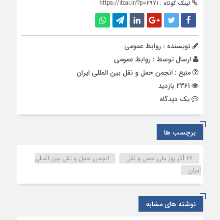
لینک کوتاه :
https://itcai.ir/?p=2971
نویسنده : روابط عمومی
ارسال توسط :
روابط عمومی
منبع : انجمن حمل و نقل بین المللی ایران
2361 بازدید
يک دیدگاه
برچسب ها
26 آذر روز ملی حمل و نقل
انجمن حمل و نقل بین المللی
ایران
نوشته های مشابه