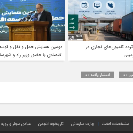
متعدد
ستاد
مبارزه
با
قاچاق
کالا
و
ارز
ردد کامیون‌های تجاری در
دومین همایش حمل و نقل و توسع
است
مینی
اقتصادی با حضور وزیر راه و شهرسا
اعضاء هیئت مدیره
ی : 0
انتشار یافته : 0
مشخصات اعضاء
چارت سازمانی
تاریخچه انجمن
مبادی مجاز و رویه