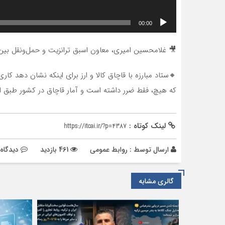
00:00
🎥 غلامحسین امیری، معاون اسبق ترانزیت و حمل‌ونقل بین‌ال
🔸ستاد مبارزه با قاچاق کالا و ارز برای اینکه نشان دهد کا
که هیچ، فقط ضرر داشته است و آمار قاچاق در کشور طبق اع
لینک کوتاه :
https://itcai.ir/?p=4387
ارسال توسط :
روابط عمومی
461 بازدید
دیدگاه‌
گالری مشابه