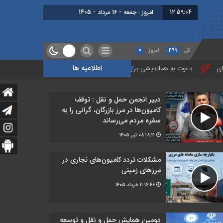
12:59:05
امروز : جمعه - 16 مرداد - 1405
کل
499
امروز
0
اطلاعیه ها
وت به هم‌اندیشی برای تقویت تاب‌آوری حمل‌ونقل و لجستیک کشور
گزارشی ا
دبیر انجمن حمل‌ و نقل : توقف
کامیون‌ها در مرز بازرگان، گرانی را به
سفره مردم می‌رساند
۱۸:۲۱
۰۸ تیر ۱۴۰۵
مشکلات تردد کامیون‌های تجاری در
مرز‌های زمینی
۱۶:۴۶
۱۱ خرداد ۱۴۰۵
دومین همایش حمل و نقل و توسعه