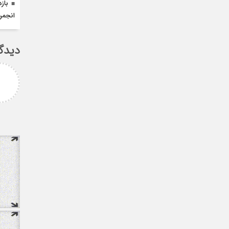
باز
انجمن
دیدگ
لیمانی
fateme
ر مهدی میر حسینی عزیز
خانم کسائی عزیز شما باعث افتخار
ز انتخاب بجا و شایسته
همه ی ما هستید ، نمونه ی یک
 که نشان از درایت، لیاقت
خانم قدرتمند
دی شما دا