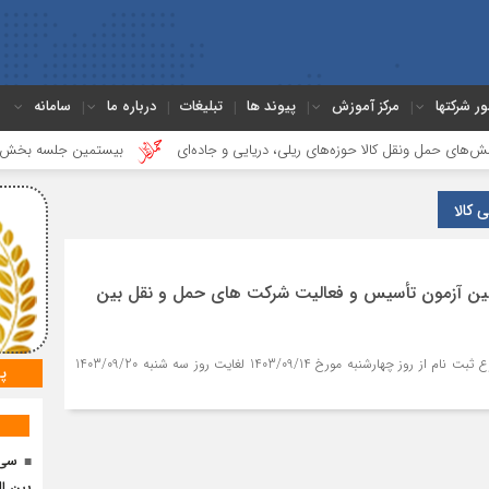
ور شرکتها
مرکز آموزش
پیوند ها
تبلیغات
درباره ما
سامانه
ونقل کالا حوزه‌های ریلی، دریایی و جاده‌ای
بیستمین جلسه بخش فورواردری در
کالا
ن آزمون تأسيس و فعاليت شرکت هاي حمل و نقل بين
مهلت ثبت نام : زمان شروع ثبت نام از روز چهارشنبه مورخ 1403/09/14 لغايت روز سه شنبه 1403/09/20
پ
سی 
بین ال