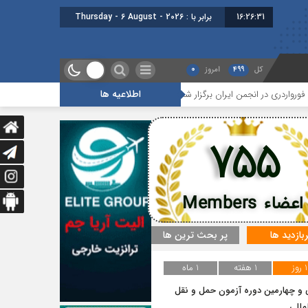
16:26:31
برابر با : Thursday - 6 August - 2026
کل
499
امروز
0
اطلاعیه ها
 انجمن ایران برگزار شد
هجدهمین جلسه بخش جاده ای برگزار شد
755
اعضاء Members
ربازدید ها
پر بحث ترین ها
1 روز
1 هفته
1 ماه
و چهارمین دوره آزمون حمل و نقل
مللی