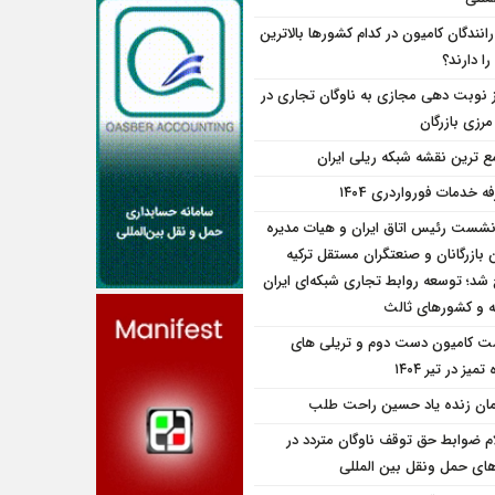
انندگان کامیون در کدام کشورها بالاترین
را دارند؟
ز نوبت دهی مجازی به ناوگان تجاری در
 مرزی بازرگان
ع ترین نقشه شبکه ریلی ایران
ه خدمات فورواردری ۱۴۰4
نشست رئیس اتاق ایران و هیات مدیره
بازرگانان و صنعتگران مستقل ترکیه
شد؛ توسعه روابط تجاری شبکه‌ای ایران
یه و کشورهای ثالث
ت کامیون دست دوم و تریلی‌ های
تمیز در تیر ۱۴۰۴
مان زنده یاد حسین راحت طلب
ام ضوابط حق توقف ناوگان متردد در
اى حمل ونقل بين المللى