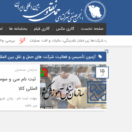
صفحه نخست
گالری عکس
گالری فیلم
بخشنامه ها
ام
المللی؛ شرکت‌ها زیر فشار نقدینگی، مالیات و افت عملیات
بررسی چالش‌های حمل 
آزمون تأسيس و فعاليت شرکت هاي حمل و نقل بين المللي 
۱۵
سازمان سنجش
آذر
ثبت نام سی و سومی
المللي کالا
مي باشد