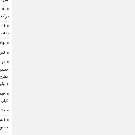
◄ ر
درآمد 
آغا
پایانه
جام
تعرف
در 
انجمن 
مطرح 
و ترک
قیم
کارکرده 
یاد
اعل
مسيره