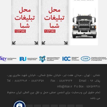
نشانی : تهران ، میدان هفت تیر ، خیابان مفتح شمالی ، خیابان شهید ملایری پور ،
پلاک 96 Tel : 88822904 - 88821359 Fax : 88824924 Email :
info@itcai.ir P.o Box : 1575643111
تمام حقوق اين وب‌سايت برای انجمن صنفی حمل و نقل بین المللی ایران محفوظ
می باشد