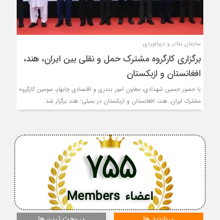
سازمان بنادر و دریانوردی
برگزاری کارگروه مشترک حمل و نقلی بین ایران، هند،
افغانستان و ازبکستان
با حضور حسین شهدادی، معاون امور بندری و اقتصادی چابهار، سومین کارگروه
مشترک ایران، هند، افغانستان و ازبکستان در بمبئی- هند برگزار شد.
755
اعضاء Members
پربازدید ها
پر بحث ترین ها