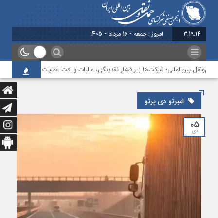
3:19:14
امروز : جمعه - 16 مرداد - 1405
ل‌ونقل بین‌المللی؛ شرکت‌ها زیر فشار نقدینگی، مالیات و افت عملیات
بررسی چال
امبرتو دی پرتو
۰۵
دی