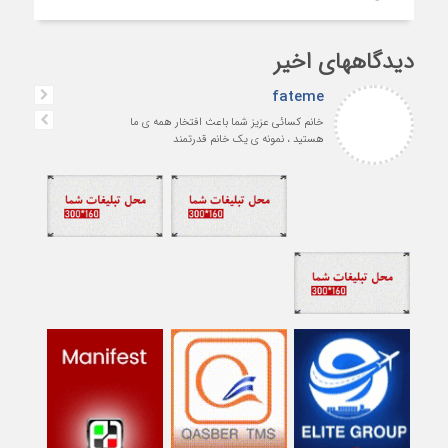
دیدگاههای اخیر
fateme
خانم کسائی عزیز شما باعث افتخار همه ی ما
هستید ، نمونه ی یک خانم قدرتمند