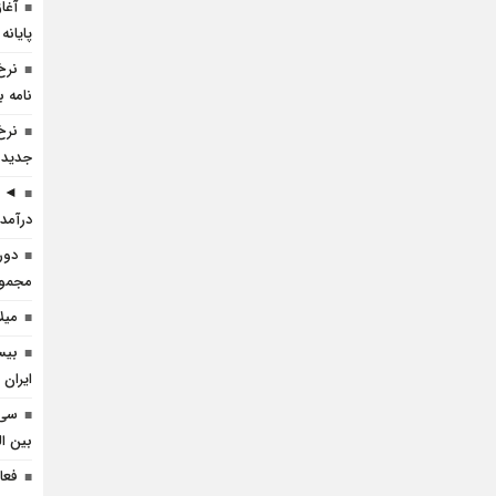
آغا
پایانه
نرخ
نامه ب
نرخ
جدید 
◄ ر
درآمد 
دور
مجموعه
میل
بیس
ایران 
سی 
بین ال
فعا