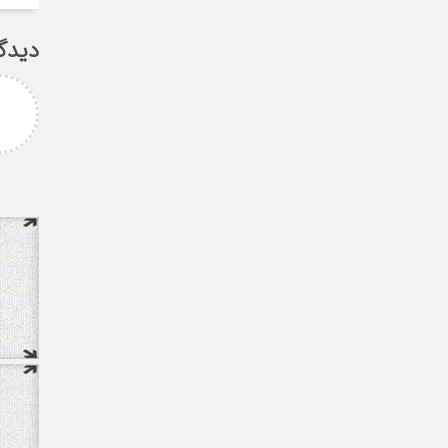
دیدگ
امزاده
علی سلیمانی
رامی جناب میرحسینی
جناب دکتر مهدی میر حسینی عزیز
آرزوی موفقیت و سلامتی
دوست عزیز انتخاب بجا و شایسته
دارم ارادتمند شما پیام
جنابعالی که نشان از درایت، لیاقت
 از دانشجویان
و توانمندی شما دا