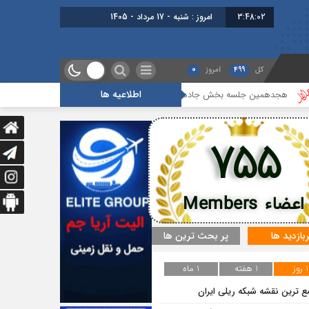
3:48:02
امروز : شنبه - 17 مرداد - 1405
کل
499
امروز
0
اطلاعیه ها
مین جلسه بخش جاده ای برگزار شد
گزارشی از آخرین جلسه بخش گمرک ، بی
755
اعضاء Members
ربازدید ها
پر بحث ترین ها
1 روز
1 هفته
1 ماه
ع ترین نقشه شبکه ریلی ایران