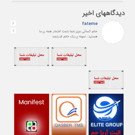
دیدگاههای اخیر
fateme
خانم کسائی عزیز شما باعث افتخار همه ی ما
هستید ، نمونه ی یک خانم قدرتمند