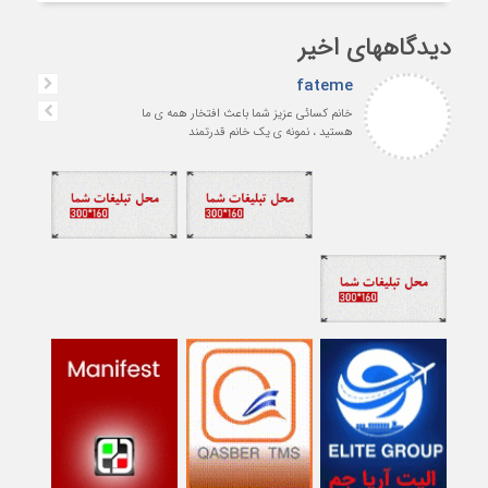
دیدگاههای اخیر
fateme
خانم کسائی عزیز شما باعث افتخار همه ی ما
هستید ، نمونه ی یک خانم قدرتمند