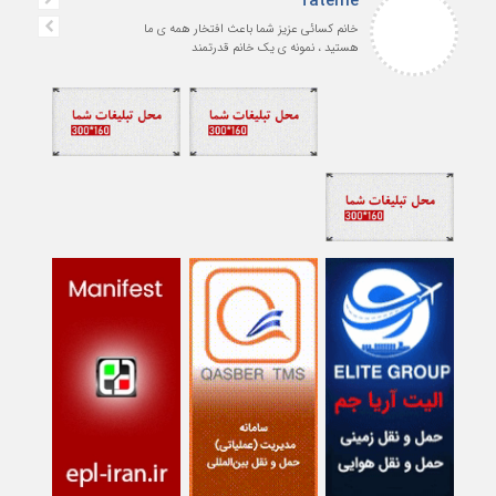
fateme
خانم کسائی عزیز شما باعث افتخار همه ی ما
هستید ، نمونه ی یک خانم قدرتمند