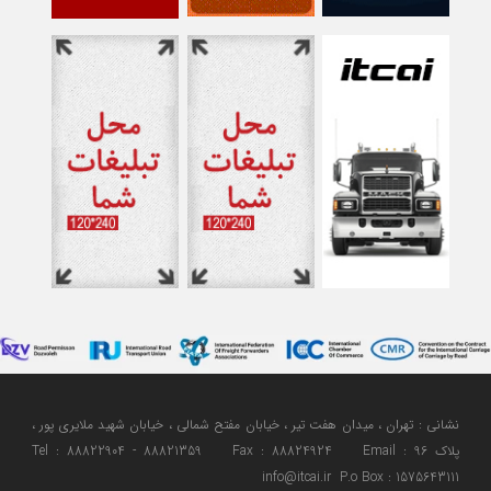
نشانی : تهران ، میدان هفت تیر ، خیابان مفتح شمالی ، خیابان شهید ملایری پور ،
پلاک 96 Tel : 88822904 - 88821359 Fax : 88824924 Email :
info@itcai.ir P.o Box : 1575643111