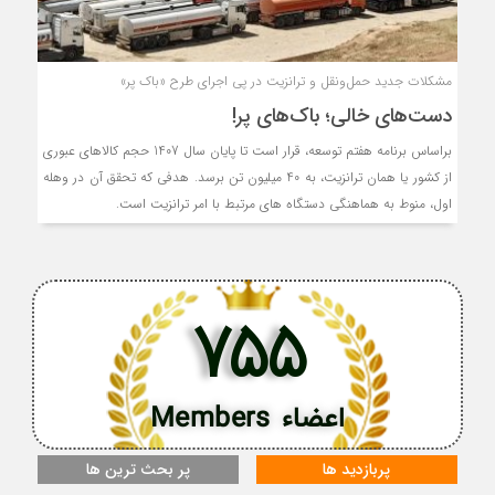
مشکلات جدید حمل‌ونقل و ترانزیت در پی اجرای طرح «باک پر»
دست‌های خالی؛ باک‌های پر!
براساس برنامه هفتم توسعه، قرار است تا پایان سال 1407 حجم کالاهای عبوری
از کشور یا همان ترانزیت، به 40 میلیون تن برسد. هدفی که تحقق آن در وهله
اول، منوط به هماهنگی دستگاه های مرتبط با امر ترانزیت است.
755
اعضاء Members
پربازدید ها
پر بحث ترین ها