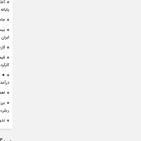
آغا
پایانه
جام
بیس
ایران 
کارم
قیم
کارکرده 
◄ ر
درآمد 
اهدا
برر
ریلی، 
تدو