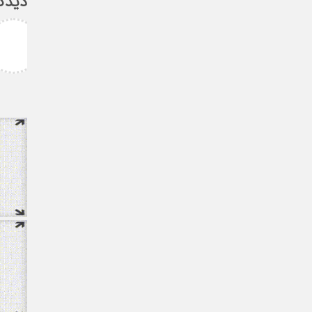
دیدگ
امزاده
علی سلیمانی
رامی جناب میرحسینی
جناب دکتر مهدی میر حسینی عزیز
آرزوی موفقیت و سلامتی
دوست عزیز انتخاب بجا و شایسته
دارم ارادتمند شما پیام
جنابعالی که نشان از درایت، لیاقت
 از دانشجویان
و توانمندی شما دا