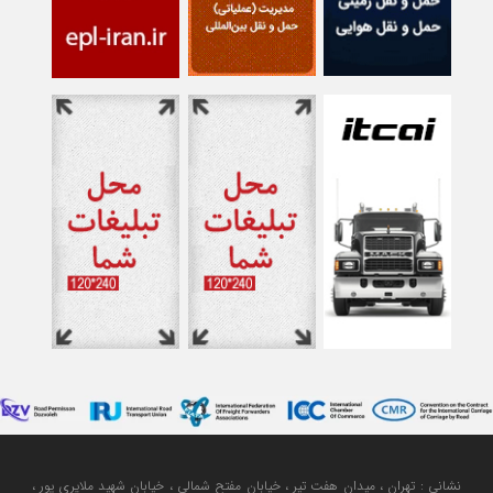
نشانی : تهران ، میدان هفت تیر ، خیابان مفتح شمالی ، خیابان شهید ملایری پور ،