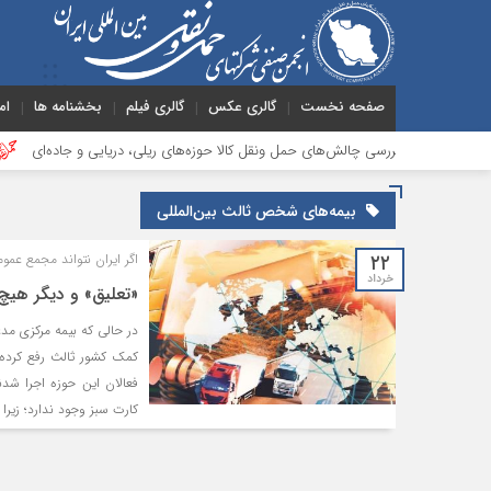
صفحه نخست
گالری عکس
گالری فیلم
بخشنامه ها
ام
بررسی چالش‌های حمل ونقل کالا حوزه‌های ریلی، دریایی و جاده‌ای
بیستمی
بیمه‌های شخص ثالث بین‌المللی
۲۲
اگر ایران نتواند مجمع عمومی COB را قانع کند، عضویتش حذف 
خرداد
«تعلیق» و دیگر هیچ
در حالی که بیمه مرکزی مدع
کمک کشور ثالث رفع کرده ا
فعالان این حوزه اجرا شد
کارت سبز وجود ندارد؛ زیر