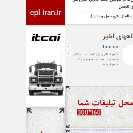
ای انجمن
 المثل های حمل و نقلی!
اههای اخیر
fateme
افشین بهرامی
خانم کسائی عزیز شما باعث افتخار
با سپاس فراوان از جناب آقای
همه ی ما هستید ، نمونه ی یک
سمساری‌لر پیشکسوت ارجمند 
خانم قدرتمند
رئیس اسبق انجمن صنفی
شرکت‌های حمل‌ونقل بین‌المللی
ایران