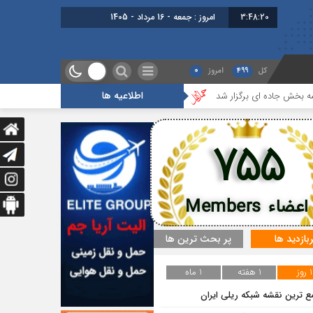
3:48:20
امروز : جمعه - 16 مرداد - 1405
کل
499
امروز
0
اطلاعیه ها
 ای برگزار شد
گزارشی از آخرین جلسه بخش گمرک ، بیمه و ترانزیت
755
اعضاء Members
ربازدید ها
پر بحث ترین ها
1 روز
1 هفته
1 ماه
ع ترین نقشه شبکه ریلی ایران