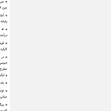
سی 
بین ال
آغا
پایانه
◄ ر
درآمد 
قیم
کارکرده 
در 
انجمن 
مطرح 
و ترک
یاد
اول
میانی
پیگ
کامیو