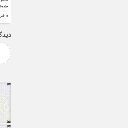
جاده‌
ضرب
دیدگ
امزاده
علی سلیمانی
رامی جناب میرحسینی
جناب دکتر مهدی میر حسینی عزیز
آرزوی موفقیت و سلامتی
دوست عزیز انتخاب بجا و شایسته
دارم ارادتمند شما پیام
جنابعالی که نشان از درایت، لیاقت
 از دانشجویان
و توانمندی شما دا