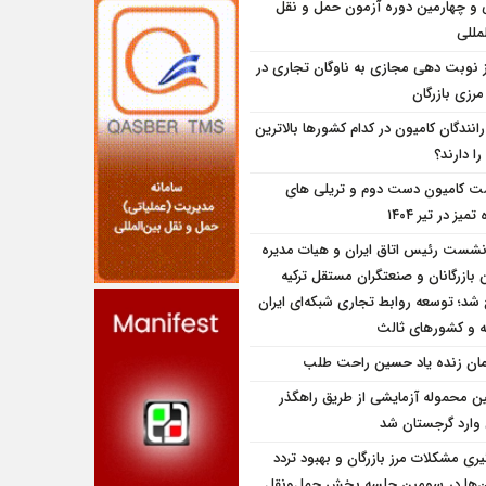
و چهارمین دوره آزمون حمل و نقل
مللی
ز نوبت دهی مجازی به ناوگان تجاری در
 مرزی بازرگان
انندگان کامیون در کدام کشورها بالاترین
را دارند؟
ت کامیون دست دوم و تریلی‌ های
تمیز در تیر ۱۴۰۴
نشست رئیس اتاق ایران و هیات مدیره
بازرگانان و صنعتگران مستقل ترکیه
شد؛ توسعه روابط تجاری شبکه‌ای ایران
یه و کشورهای ثالث
مان زنده یاد حسین راحت طلب
ین محموله آزمایشی از طریق راهگذر
 وارد گرجستان شد
یری مشکلات مرز بازرگان و بهبود تردد
ن‌ها در سومین جلسه بخش حمل‌ونقل